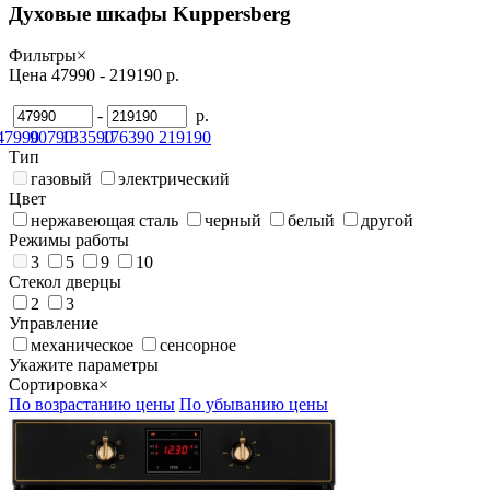
Духовые шкафы Kuppersberg
Фильтры
×
Цена
47990
-
219190
р.
-
р.
47990
90790
133590
176390
219190
Тип
газовый
электрический
Цвет
нержавеющая сталь
черный
белый
другой
Режимы работы
3
5
9
10
Стекол дверцы
2
3
Управление
механическое
сенсорное
Укажите параметры
Сортировка
×
По возрастанию цены
По убыванию цены