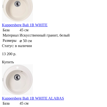
Kuppersberg Bali 1B WHITE
База
45 см
Материал
Искусственный гранит, белый
Размеры
⌀ 50 см
Статус:
в наличии
13 200 р.
Купить
Kuppersberg Bali 1B WHITE ALABAS
База
45 см