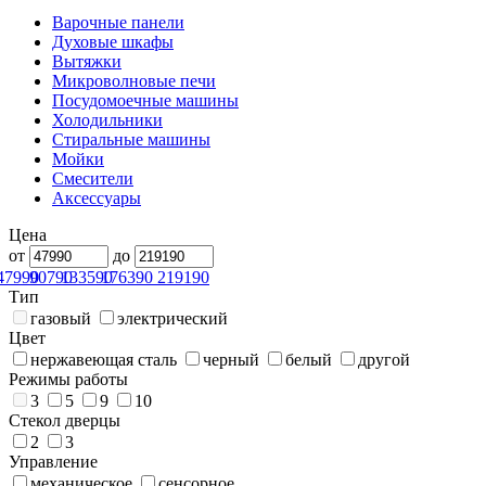
Варочные панели
Духовые шкафы
Вытяжки
Микроволновые печи
Посудомоечные машины
Холодильники
Стиральные машины
Мойки
Смесители
Аксессуары
Цена
от
до
47990
90790
133590
176390
219190
Тип
газовый
электрический
Цвет
нержавеющая сталь
черный
белый
другой
Режимы работы
3
5
9
10
Стекол дверцы
2
3
Управление
механическое
сенсорное