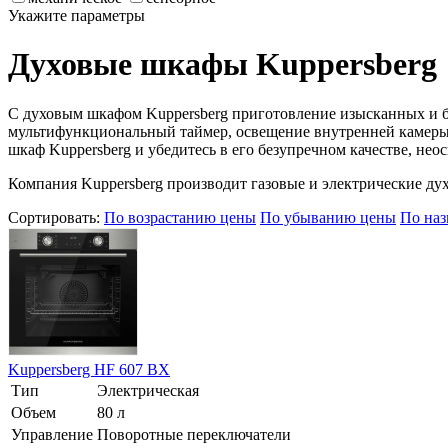
Укажите параметры
Духовые шкафы Kuppersberg
С духовым шкафом Kuppersberg приготовление изысканных и б
мультифункциональный таймер, освещение внутренней камеры 
шкаф Kuppersberg и убедитесь в его безупречном качестве, не
Компания Kuppersberg производит газовые и электрические ду
Сортировать:
По возрастанию цены
По убыванию цены
По на
Kuppersberg HF 607 BX
Тип
Электрическая
Объем
80 л
Управление
Поворотные переключатели