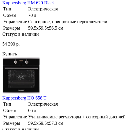
Kuppersberg HM 629 Black
Тип
Электрическая
Объем
70 л
Управление
Сенсорное, поворотные переключатели
Размеры
59.5х59,5х56.5 см
Статус:
в наличии
54 390 р.
Купить
Kuppersberg HO 658 T
Тип
Электрическая
Объем
66 л
Управление
Утапливаемые регуляторы + сенсорный дисплей
Размеры
59.5х59.5х57.3 см
Статус:
в наличии