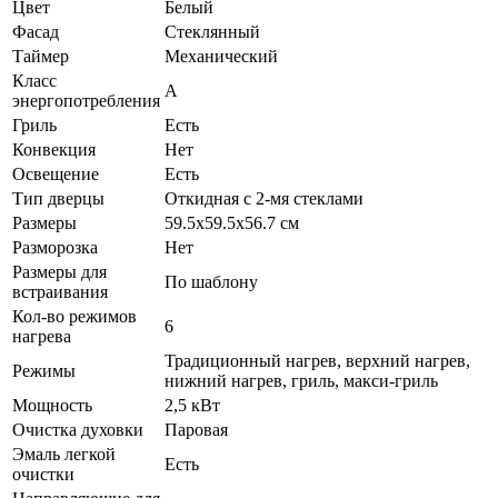
Цвет
Белый
Фасад
Стеклянный
Таймер
Механический
Класс
А
энергопотребления
Гриль
Есть
Конвекция
Нет
Освещение
Есть
Тип дверцы
Откидная с 2-мя стеклами
Размеры
59.5х59.5х56.7 см
Разморозка
Нет
Размеры для
По шаблону
встраивания
Кол-во режимов
6
нагрева
Традиционный нагрев, верхний нагрев,
Режимы
нижний нагрев, гриль, макси-гриль
Мощность
2,5 кВт
Очистка духовки
Паровая
Эмаль легкой
Есть
очистки