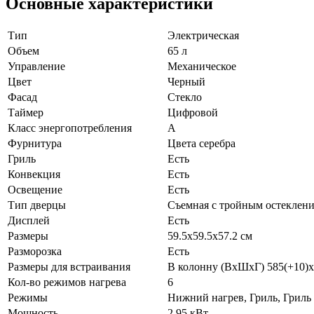
Основные характеристики
Тип
Электрическая
Объем
65 л
Управление
Механическое
Цвет
Черный
Фасад
Стекло
Таймер
Цифровой
Класс энергопотребления
А
Фурнитура
Цвета серебра
Гриль
Есть
Конвекция
Есть
Освещение
Есть
Тип дверцы
Съемная с тройным остеклен
Дисплей
Есть
Размеры
59.5х59.5х57.2 см
Разморозка
Есть
Размеры для встраивания
В колонну (ВхШхГ) 585(+10)
Кол-во режимов нагрева
6
Режимы
Нижний нагрев, Гриль, Гриль
Мощность
2,95 кВт