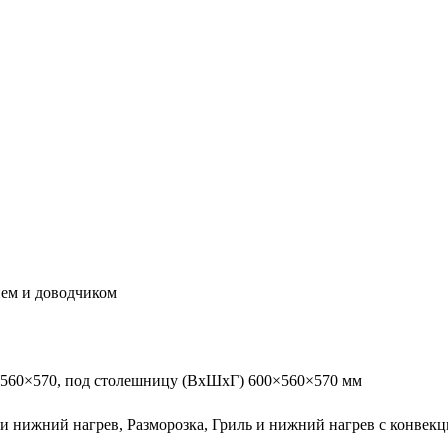
ием и доводчиком
x560×570, под столешницу (ВхШхГ) 600×560×570 мм
 и нижний нагрев, Разморозка, Гриль и нижний нагрев с конвек