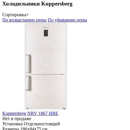
Холодильники Kuppersberg
Сортировка
×
По возрастанию цены
По убыванию цены
Kuppersberg NRV 1867 HBE
Нет в продаже
Установка
Отдельностоящий
Размеры
186х84х75 см