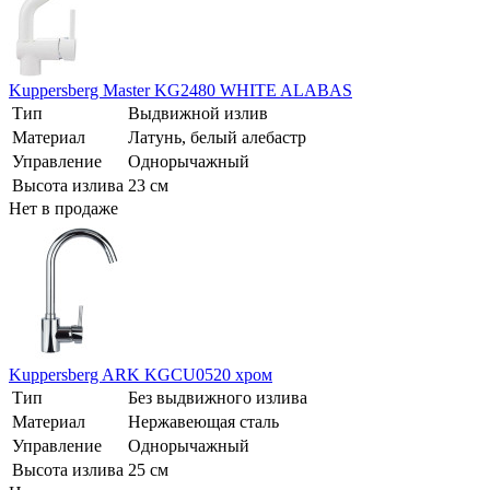
Kuppersberg Master KG2480 WHITE ALABAS
Тип
Выдвижной излив
Материал
Латунь, белый алебастр
Управление
Однорычажный
Высота излива
23 см
Нет в продаже
Kuppersberg ARK KGCU0520 хром
Тип
Без выдвижного излива
Материал
Нержавеющая сталь
Управление
Однорычажный
Высота излива
25 см