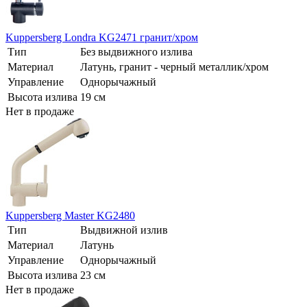
Kuppersberg Londra KG2471 гранит/хром
Тип
Без выдвижного излива
Материал
Латунь, гранит - черный металлик/хром
Управление
Однорычажный
Высота излива
19 см
Нет в продаже
Kuppersberg Master KG2480
Тип
Выдвижной излив
Материал
Латунь
Управление
Однорычажный
Высота излива
23 см
Нет в продаже