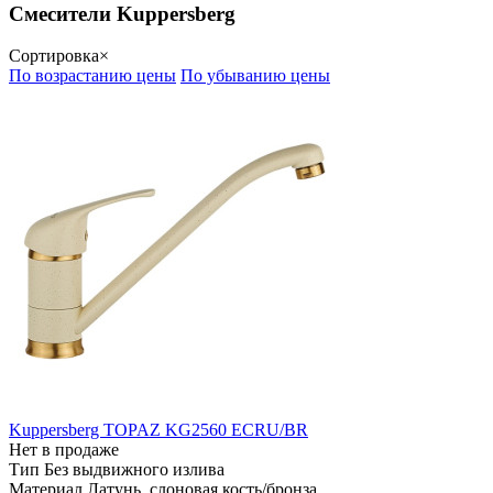
Смесители Kuppersberg
Сортировка
×
По возрастанию цены
По убыванию цены
Kuppersberg TOPAZ KG2560 ECRU/BR
Нет в продаже
Тип
Без выдвижного излива
Материал
Латунь, слоновая кость/бронза