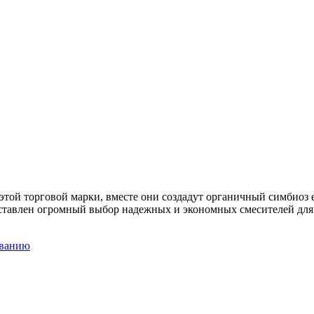
той торговой марки, вместе они создадут органичный симбиоз е
ставлен огромный выбор надежных и экономных смесителей для к
званию