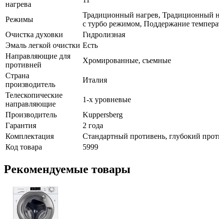
нагрева
Традиционный нагрев, Традиционный на
Режимы
с турбо режимом, Поддержание темпера
Очистка духовки
Гидролизная
Эмаль легкой очистки
Есть
Направляющие для
Хромированные, съемные
противней
Страна
Италия
производитель
Телескопические
1-х уровневые
направляющие
Производитель
Kuppersberg
Гарантия
2 года
Комплектация
Стандартный противень, глубокий проти
Код товара
5999
Рекомендуемые товары