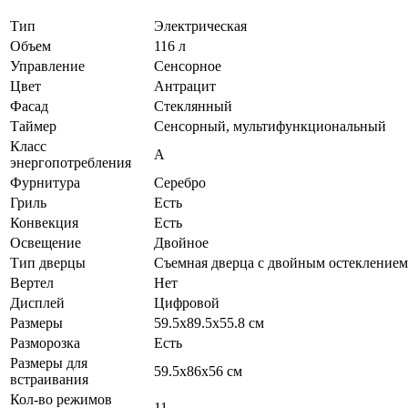
Тип
Электрическая
Объем
116 л
Управление
Сенсорное
Цвет
Антрацит
Фасад
Стеклянный
Таймер
Сенсорный, мультифункциональный
Класс
А
энергопотребления
Фурнитура
Серебро
Гриль
Есть
Конвекция
Есть
Освещение
Двойное
Тип дверцы
Съемная дверца с двойным остеклением
Вертел
Нет
Дисплей
Цифровой
Размеры
59.5х89.5х55.8 см
Разморозка
Есть
Размеры для
59.5х86х56 см
встраивания
Кол-во режимов
11