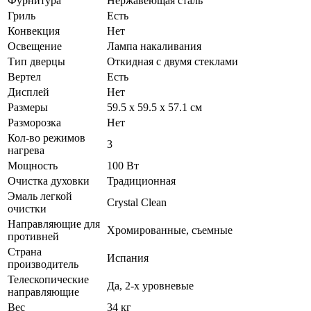
Фурнитура
Нержавеющая сталь
Гриль
Есть
Конвекция
Нет
Освещение
Лампа накаливания
Тип дверцы
Откидная с двумя стеклами
Вертел
Есть
Дисплей
Нет
Размеры
59.5 х 59.5 х 57.1 см
Разморозка
Нет
Кол-во режимов
3
нагрева
Мощность
100 Вт
Очистка духовки
Традиционная
Эмаль легкой
Crystal Clean
очистки
Направляющие для
Хромированные, съемные
противней
Страна
Испания
производитель
Телескопические
Да, 2-х уровневые
направляющие
Вес
34 кг