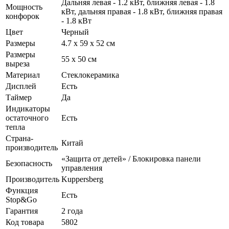
Дальняя левая - 1.2 кВт, ближняя левая - 1.8
Мощность
кВт, дальняя правая - 1.8 кВт, ближняя правая
конфорок
- 1.8 кВт
Цвет
Черный
Размеры
4.7 х 59 х 52 см
Размеры
55 х 50 см
выреза
Материал
Стеклокерамика
Дисплей
Есть
Таймер
Да
Индикаторы
остаточного
Есть
тепла
Страна-
Китай
производитель
«Защита от детей» / Блокировка панели
Безопасность
управления
Производитель
Kuppersberg
Функция
Есть
Stop&Go
Гарантия
2 года
Код товара
5802