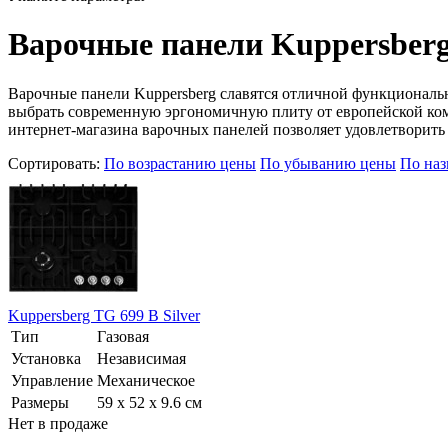
Варочные панели Kuppersber
Варочные панели Kuppersberg славятся отличной функциональ
выбрать современную эргономичную плиту от европейской комп
интернет-магазина варочных панелей позволяет удовлетворить
Сортировать:
По возрастанию цены
По убыванию цены
По на
Kuppersberg TG 699 B Silver
Тип
Газовая
Установка
Независимая
Управление
Механическое
Размеры
59 x 52 x 9.6 см
Нет в продаже