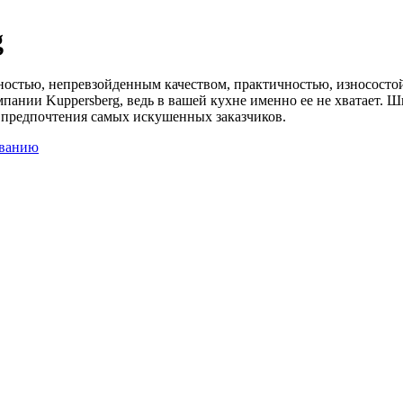
g
ностью, непревзойденным качеством, практичностью, износост
ании Kuppersberg, ведь в вашей кухне именно ее не хватает. 
 предпочтения самых искушенных заказчиков.
званию