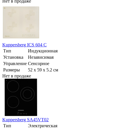
Нет в продаже
Kuppersberg ICS 604 C
Тип
Индукционная
Установка
Независимая
Управление
Сенсорное
Размеры
52 x 59 x 5.2 см
Нет в продаже
Kuppersberg SA45VT02
Тип
Электрическая