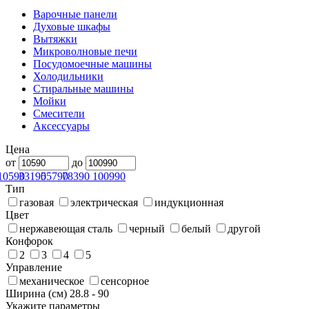
Варочные панели
Духовые шкафы
Вытяжки
Микроволновые печи
Посудомоечные машины
Холодильники
Стиральные машины
Мойки
Смесители
Аксессуары
Цена
от
до
10590
33190
55790
78390
100990
Тип
газовая
электрическая
индукционная
Цвет
нержавеющая сталь
черный
белый
другой
Конфорок
2
3
4
5
Управление
механическое
сенсорное
Ширина (см)
28.8
-
90
Укажите параметры