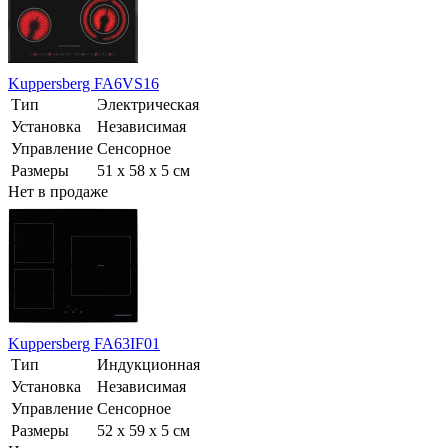
Kuppersberg FA6VS16
Тип
Электрическая
Установка
Независимая
Управление
Сенсорное
Размеры
51 x 58 x 5 см
Нет в продаже
Kuppersberg FA63IF01
Тип
Индукционная
Установка
Независимая
Управление
Сенсорное
Размеры
52 x 59 x 5 см