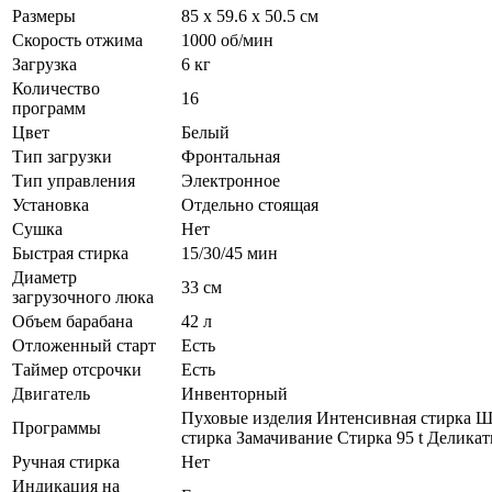
Размеры
85 х 59.6 х 50.5 см
Скорость отжима
1000 об/мин
Загрузка
6 кг
Количество
16
программ
Цвет
Белый
Тип загрузки
Фронтальная
Тип управления
Электронное
Установка
Отдельно стоящая
Сушка
Нет
Быстрая стирка
15/30/45 мин
Диаметр
33 см
загрузочного люка
Объем барабана
42 л
Отложенный старт
Есть
Таймер отсрочки
Есть
Двигатель
Инвенторный
Пуховые изделия Интенсивная стирка Ш
Программы
стирка Замачивание Стирка 95 t Делика
Ручная стирка
Нет
Индикация на