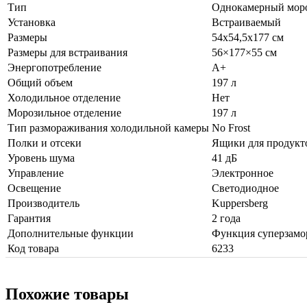
Тип
Однокамерный мор
Установка
Встраиваемый
Размеры
54x54,5x177 см
Размеры для встраивания
56×177×55 см
Энергопотребление
A+
Общий объем
197 л
Холодильное отделение
Нет
Морозильное отделение
197 л
Тип размораживания холодильной камеры
No Frost
Полки и отсеки
Ящики для продукто
Уровень шума
41 дБ
Управление
Электронное
Освещение
Светодиодное
Производитель
Kuppersberg
Гарантия
2 года
Дополнительные функции
Функция суперзамор
Код товара
6233
Похожие товары