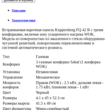
Добавить в корзину
Описание
Характеристики
Встраиваемая варочная панель Kuppersberg FQ 42 B с тремя
конфорками, включая зону ускоренного нагрева WOK.
Модель из поверхностью из закаленного стекла оборудована
чугунной решеткой, поворотными переключателями и
системой автоматического розжига.
Тип
Газовая
3 газовые конфорки Sabaf (1 конфорка
Конфорки
WOK)
Установка
Независимая
Управление
Механическое
Мощность
Правая (WOK) - 2.5 кВт, дальняя левая -
конфорок
1.75 кВт, ближняя левая - 1 кВт
Цвет
Черный
Размеры
4.1 х 45 х 52.3 см
Размеры выреза
41.5 х 49 см
Цвет фурнитуры
Чёрно-серебристый