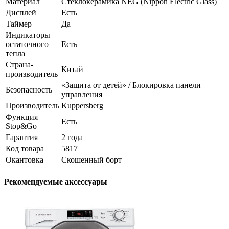
Материал
Стеклокерамика NEG (Nippon Electric Glass)
Дисплей
Есть
Таймер
Да
Индикаторы
остаточного
Есть
тепла
Страна-
Китай
производитель
«Защита от детей» / Блокировка панели
Безопасность
управления
Производитель
Kuppersberg
Функция
Есть
Stop&Go
Гарантия
2 года
Код товара
5817
Окантовка
Скошенный борт
Рекомендуемые аксессуары